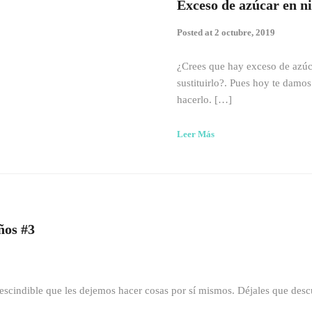
Exceso de azúcar en ni
Posted at
2 octubre, 2019
¿Crees que hay exceso de azúc
sustituirlo?. Pues hoy te damos
hacerlo. […]
Leer Más
ños #3
mprescindible que les dejemos hacer cosas por sí mismos. Déjales que de