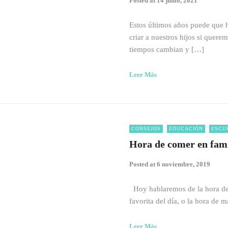
Posted at
14 junio, 2021
Estos últimos años puede que
criar a nuestros hijos si quere
tiempos cambian y […]
Leer Más
CONSEJOS
EDUCACIÓN
ESCU
Hora de comer en fami
Posted at
6 noviembre, 2019
Hoy hablaremos de la hora de 
favorita del día, o la hora de
Leer Más