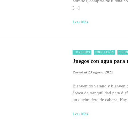
horarios, compras de última ho
[…]
Leer Más
CONSEJOS
EDUCACIÓN
ESCU
Juegos con agua para 
Posted at
23 agosto, 2021
Bienvenido verano y bienvenida
época de tranquilidad para dis
un quebradero de cabeza. Hay
Leer Más