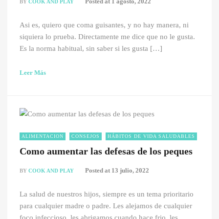
Posted at
1 agosto, 2022
BY
COOK AND PLAY
Asi es, quiero que coma guisantes, y no hay manera, ni
siquiera lo prueba. Directamente me dice que no le gusta.
Es la norma habitual, sin saber si les gusta […]
Leer Más
ALIMENTACION
CONSEJOS
HÁBITOS DE VIDA SALUDABLES
Como aumentar las defesas de los peques
Posted at
13 julio, 2022
BY
COOK AND PLAY
La salud de nuestros hijos, siempre es un tema prioritario
para cualquier madre o padre. Les alejamos de cualquier
foco infeccioso, les abrigamos cuando hace frio, les